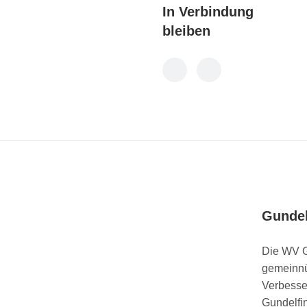
In Verbindung
bleiben
Gundel
Die WV G
gemeinnü
Verbesse
Gundelfi