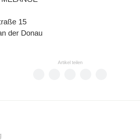
traße 15
an der Donau
Artikel teilen
g