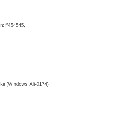
en: #454545,
rke (Windows: Alt-0174)