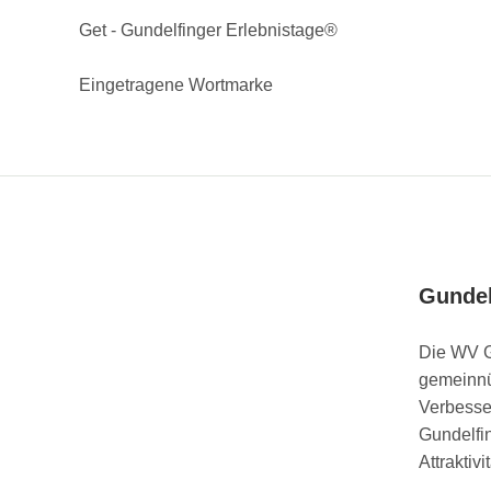
Get - Gundelfinger Erlebnistage®
Eingetragene Wortmarke
Gundel
Die WV G
gemeinnü
Verbesse
Gundelfi
Attraktiv